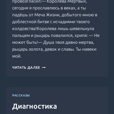
провозгласил:— Королева Мёртвых,
сегодня я прославлюсь в веках, а ты
падёшь от Меча Жизни, добытого мною в
доблестной битве с исчадиями твоего
колдовства!Королева лишь шевельнула
пальцем и рыцарь повалился, хрипя: — Не
может быть!— Душа твоя давно мертва,
рыцарь золота, девок и славы. Ты навеки
мой.
РЫЦАРЬ
ЧИТАТЬ ДАЛЕЕ
РАССКАЗЫ
Диагностика